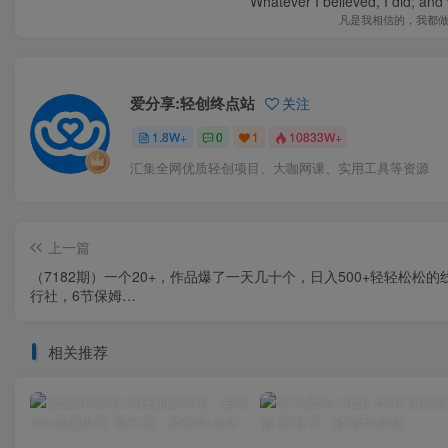
Whatever I believed, I did; and
凡是我相信的，我都
爱分享:轻创终点站
关注
1.8W+
0
1
10833W+
汇集全网优质轻创项目、大咖网课、实用工具等资源
上一篇
（7182期）一个20+，作品爆了一天几十个，日入500+轻轻松松的
行社，6节保姆…
相关推荐