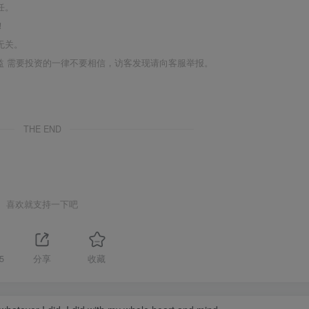
任。
！
无关。
利益 需要投资的一律不要相信，访客发现请向客服举报。
THE END
喜欢就支持一下吧
5
分享
收藏