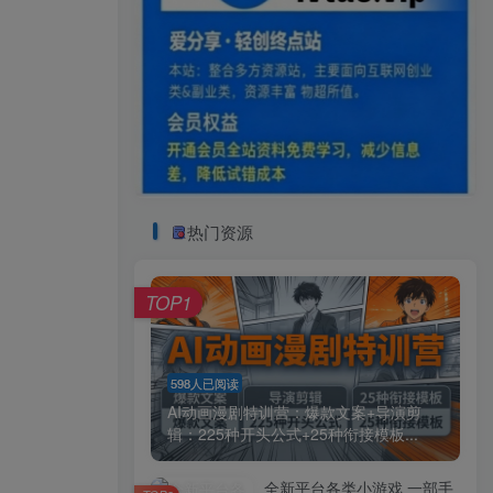
热门资源
TOP1
598人已阅读
AI动画漫剧特训营：爆款文案+导演剪
辑：225种开头公式+25种衔接模板...
全新平台各类小游戏 一部手