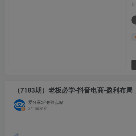
此
（7183期）老板必学-抖音电商-盈利布
爱分享:轻创终点站
2年前发布