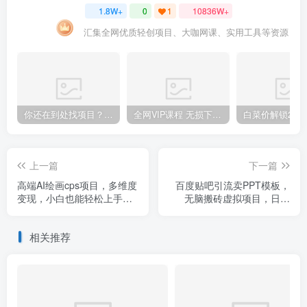
1.8W+
0
1
10836W+
汇集全网优质轻创项目、大咖网课、实用工具等资源
你还在到处找项目？还在当韭菜？我靠卖项目一个月收入5万+，曾经我也是个失败者。
全网VIP课程 无损下载~.~
上一篇
下一篇
高端AI绘画cps项目，多维度
百度贴吧引流卖PPT模板，
变现，小白也能轻松上手
无脑搬砖虚拟项目，日赚
【揭秘】
500元【揭秘】
相关推荐