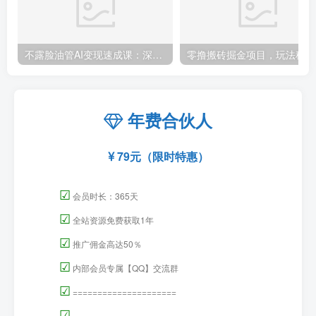
不露脸油管AI变现速成课：深挖高CPM盈利领域，零出镜打造YouTube稳定收益账号
零撸
年费合伙人
79元（限时特惠）
☑
会员时长：365天
☑
全站资源免费获取1年
☑
推广佣金高达50％
☑
内部会员专属【QQ】交流群
☑
=====================
☑
=====================