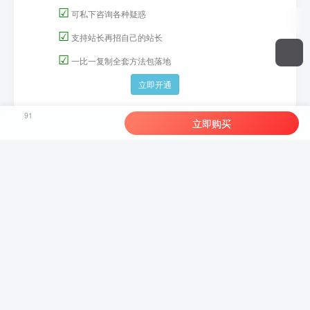
☑
可私下咨询各种疑惑
☑
支持站长再招自己的站长
☑
一比一复制全套方法包落地
立即开通
91
立即购买
友链申请
-
免责声明
-
关于我们
-
广告合作
-
网站地图
-
爱微淘
-
爱淘宝
-
爱分享
-
Copyright © 2022-2026 ·
爱分享-轻创终点站-京 ICP备19001227号
由
腾讯云强力驱动
轻创终点站系统
轻创业项目知识
5.0
工具库