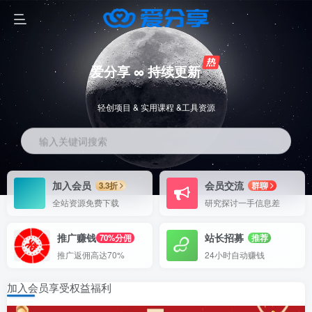
爱分享 ∞ 持续更新
轻创项目 & 实用课程 &工具资源
输入关键词搜索
加入会员
会员交流
3.3折
群聊
全站资源免费下载
研究探讨一手信息差
推广赚钱
站长招募
70%分佣
推荐
推广返佣高达70%
24小时自动赚钱
加入会员享受权益福利