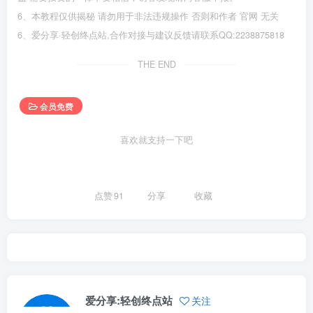
6、本教程仅供揭秘 请勿用于非法违规操作 否则和作者 官网 无关
6、爱分享·轻创终点站,合作对接与建议反馈请联系QQ:2238875818
THE END
会员免费
喜欢就支持一下吧
点赞
91
分享
收藏
爱分享:轻创终点站
关注