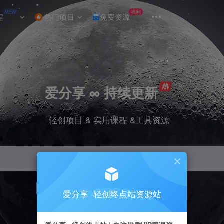
NEW
福利
程
热门项目
免费资源
爱分享 ∞ 持续更新
轻创项目 & 实用课程 &工具资源
引流
挂机
抖音
小红书
快手
电商
爱分享 ·轻创终点站资源站