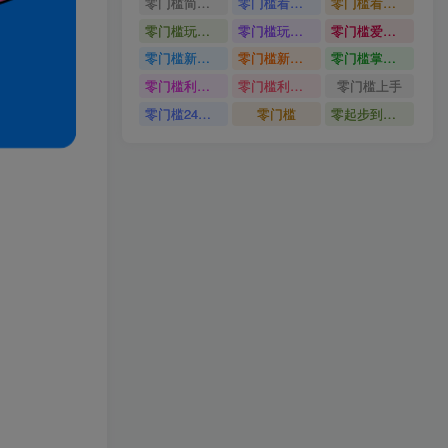
零门槛简单易上手
零门槛看完就能上手只需一部手机轻松日收30
零门槛看完就能上手
零门槛玩转伙伴计划与精选独家单日稳定收益1k
零门槛玩转伙伴计划与精选独家
零门槛爱奇艺变现冷门赛道
零门槛新手快速入门闲鱼电商日赚百元新手必看教程
零门槛新手快速入门闲鱼电商日赚百元
零门槛掌握汽车赛道变现玩法
零门槛利用AI只需几分钟轻松做出带货短视频
零门槛利用AI
零门槛上手
零门槛24小时无人值守被动创收项目
零门槛
零起步到独立实操