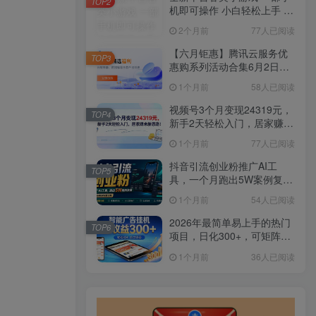
TOP2
机即可操作 小白轻松上手 长
期稳定 居家月入过万
2个月前
77人已阅读
【六月钜惠】腾讯云服务优
TOP3
惠购系列活动合集6月2日更
新
1个月前
58人已阅读
视频号3个月变现24319元，
TOP4
新手2天轻松入门，居家赚米
新思路！
1个月前
77人已阅读
抖音引流创业粉推广AI工
TOP5
具，一个月跑出5W案例复
盘，从0拆解完整流程
1个月前
54人已阅读
2026年最简单易上手的热门
TOP6
项目，日化300+，可矩阵操
作，无风控危险
1个月前
36人已阅读