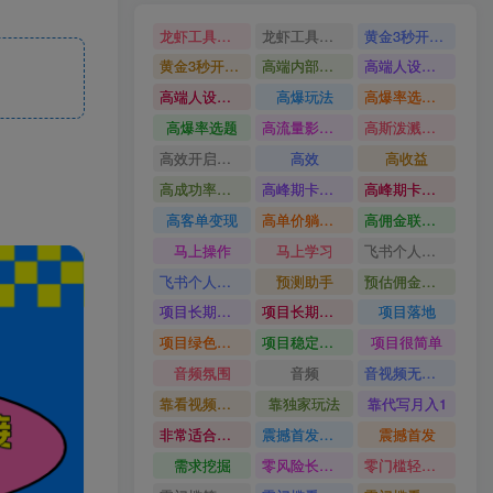
龙虾工具完整部署教学图文视频理财多赛道AI变现
龙虾工具完整部署教学
黄金3秒开头与标题海报玩法六大运营硬核技能高效变现
黄金3秒开头与标题海报玩法
高端内部魔灵召唤挂G打金
高端人设搭建积累客户信任图文剪辑谈单转化实操教学
高端人设搭建积累客户信任
高爆玩法
高爆率选题方法
高爆率选题
高流量影视片
高斯泼溅与游戏化交互课程
高效开启跨境賺钱新通道
高效
高收益
高成功率爆款全流程打法
高峰期卡顿利润被抽干私域直播核心痛点解析
高峰期卡顿利润被抽干
高客单变现
高单价躺賺玩法
高佣金联盟课
马上操作
马上学习
飞书个人版100G注册教程无需额外扩容
飞书个人版100G注册教程
预测助手
预估佣金有2200
项目长期稳定宝妈上班族既能兼职增收
项目长期稳定
项目落地
项目绿色长久
项目稳定落地两年以上
项目很简单
音频氛围
音频
音视频无损切割剪辑神器
靠看视频就能在YouTube上賺到钱
靠独家玩法
靠代写月入1
非常适合小白快速上手
震撼首发小白利用电脑做游戏搬砖
震撼首发
需求挖掘
零风险长期做
零门槛轻资产创业