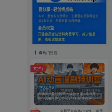
热门资源
TOP1
598人已阅读
AI动画漫剧特训营：爆款文案+导演剪
辑：225种开头公式+25种衔接模板...
全新平台各类小游戏 一部手