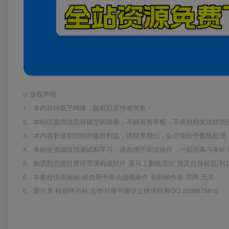
©
版权声明
1、本内容转载于网络，版权归原作者所有！
2、本站仅提供信息存储空间服务，不拥有所有权，不承担相关法律责
3、本内容若侵犯到你的版权利益，请联系我们，会尽快给予删除处理
4、本站全资源仅供测试和学习，请勿用于非法操作，一切后果与本站
5、如遇到充值付费环节课程或软件 请马上删除退出 涉及自身权益/
6、本教程仅供揭秘 请勿用于非法违规操作 否则和作者 官网 无关
6、爱分享·轻创终点站,合作对接与建议反馈请联系QQ:2238875818