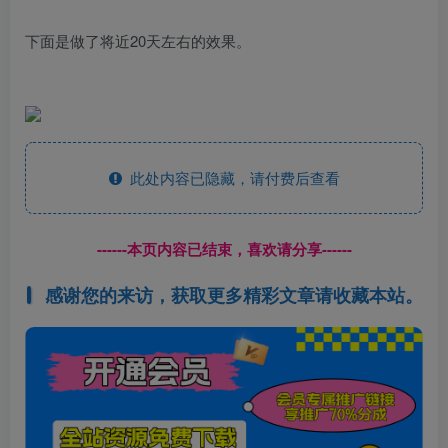
下面是做了将近20天左右的效果。
此处内容已隐藏，请付费后查看
------本页内容已结束，喜欢请分享------
感谢您的来访，获取更多精彩文章请收藏本站。