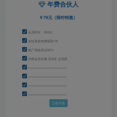
年费合伙人
79元（限时特惠）
会员时长：365天
全站资源免费获取1年
推广佣金高达50％
内部会员专属【QQ】交流群
=====================
=====================
=====================
=====================
立即开通