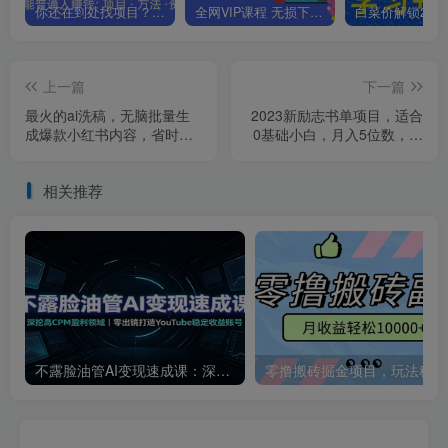
你还在到处找项目？还在当韭菜？我靠卖项目一个月收入5万+，曾经我也是个失败者。
全网VIP课程 无损下载~.~
上一篇
下一篇
最火的ai洗稿，无脑批量生
2023新励志书单项目，适合
成爆款小红书内容，省时省
0基础小白，月入5位数，可
力，每天收入不只300+【揭
长期操作【揭秘】
秘】
相关推荐
不露脸油管AI变现速成课：深挖高CPM盈利领域，零出镜打造YouTube稳定收益账号
零撸