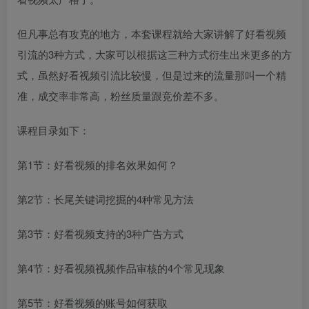
但凡事总有攻克的地方，本套课程就给大家讲解了好看视频
引流的3种方式，大家可以根据这三种方式衍生出来更多的方
式，虽然好看视频引流比较慢，但是过来的流量那叫一个精
准，成交率非常高，粉丝质量跟竞价差不多。
课程目录如下：
第1节：好看视频的排名效果如何？
第2节：长尾关键词挖掘的4种常见方法
第3节：好看视频支持的3种广告方式
第4节：好看视频视频作品审核的4个常见现象
第5节：好看视频的账号如何获取