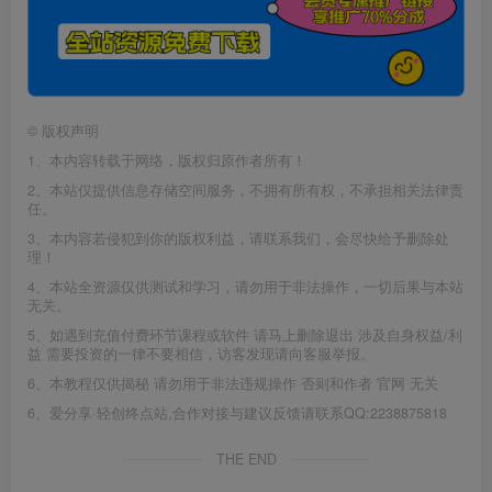
©
版权声明
1、本内容转载于网络，版权归原作者所有！
2、本站仅提供信息存储空间服务，不拥有所有权，不承担相关法律责
任。
3、本内容若侵犯到你的版权利益，请联系我们，会尽快给予删除处
理！
4、本站全资源仅供测试和学习，请勿用于非法操作，一切后果与本站
无关。
5、如遇到充值付费环节课程或软件 请马上删除退出 涉及自身权益/利
益 需要投资的一律不要相信，访客发现请向客服举报。
6、本教程仅供揭秘 请勿用于非法违规操作 否则和作者 官网 无关
6、爱分享·轻创终点站,合作对接与建议反馈请联系QQ:2238875818
THE END