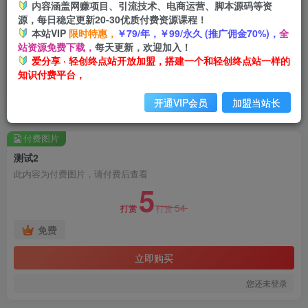
内容涵盖网赚项目、引流技术、电商运营、脚本源码等资
源，每日稳定更新20-30优质付费资源课程！
本站VIP
限时特惠，
￥79/年，￥99/永久 (推广佣金70%)，
全
站资源免费下载，
每天更新，欢迎加入！
爱分享 · 轻创终点站开放加盟，搭建一个和轻创终点站一样的
知识付费平台，
开通VIP会员
加盟当站长
首页
网站公告
正文
付费图片
测试2
此内容为付费图片，请付费后查看
5
54
打赏
打赏
免费
立即购买
您还未登录