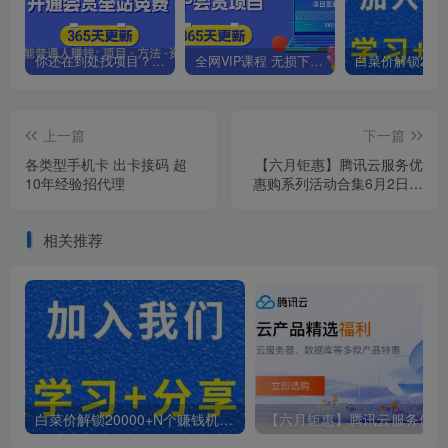
你还在到处找项目？还在当韭菜？我靠卖项目一个月收入5万+，曾经我也是个失败者。
全网VIP课程 无损下载~.~
上一篇
下一篇
各类型手机卡 出卡接码 超
【六月钜惠】腾讯云服务优
10年经验招代理
惠购系列活动合集6月2日更
新
相关推荐
白菜价解锁20000+N个赚钱机会，加入轻创终点站会员，全站资源免费学习。
【