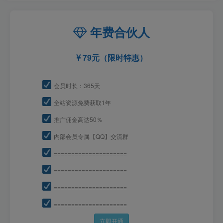
年费合伙人
79元（限时特惠）
会员时长：365天
全站资源免费获取1年
推广佣金高达50％
内部会员专属【QQ】交流群
=====================
=====================
=====================
=====================
立即开通