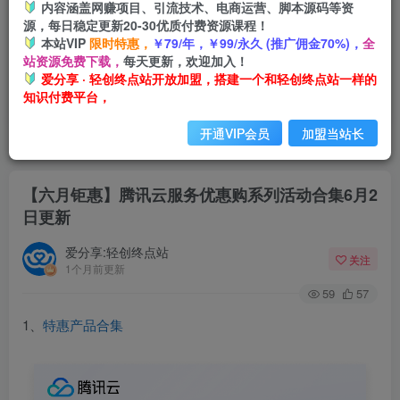
内容涵盖网赚项目、引流技术、电商运营、脚本源码等资
源，每日稳定更新20-30优质付费资源课程！
本站VIP
限时特惠，
￥79/年，￥99/永久 (推广佣金70%)，
全
站资源免费下载，
每天更新，欢迎加入！
爱分享 · 轻创终点站开放加盟，搭建一个和轻创终点站一样的
知识付费平台，
开通VIP会员
加盟当站长
首页
网站公告
正文
【六月钜惠】腾讯云服务优惠购系列活动合集6月2
日更新
爱分享:轻创终点站
关注
1个月前更新
59
57
1、
特惠产品合集