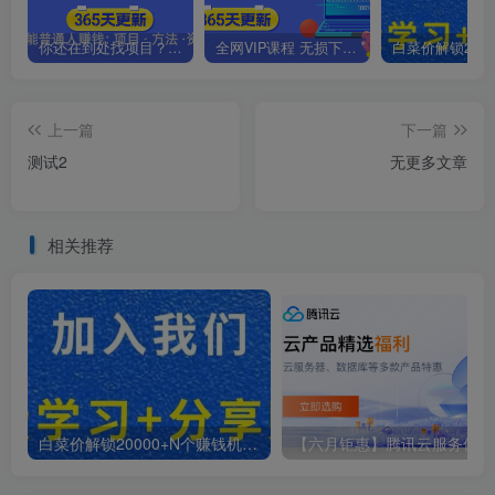
你还在到处找项目？还在当韭菜？我靠卖项目一个月收入5万+，曾经我也是个失败者。
全网VIP课程 无损下载~.~
上一篇
下一篇
测试2
无更多文章
相关推荐
白菜价解锁20000+N个赚钱机会，加入轻创终点站会员，全站资源免费学习。
【