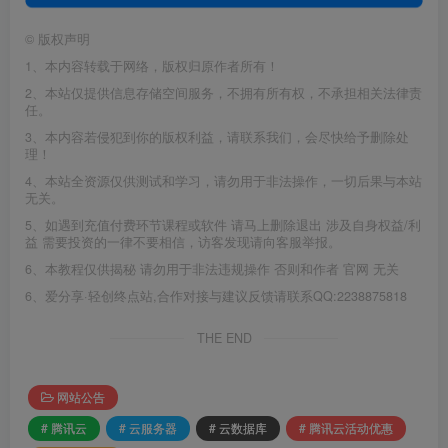
©
版权声明
1、本内容转载于网络，版权归原作者所有！
2、本站仅提供信息存储空间服务，不拥有所有权，不承担相关法律责
任。
3、本内容若侵犯到你的版权利益，请联系我们，会尽快给予删除处
理！
4、本站全资源仅供测试和学习，请勿用于非法操作，一切后果与本站
无关。
5、如遇到充值付费环节课程或软件 请马上删除退出 涉及自身权益/利
益 需要投资的一律不要相信，访客发现请向客服举报。
6、本教程仅供揭秘 请勿用于非法违规操作 否则和作者 官网 无关
6、爱分享·轻创终点站,合作对接与建议反馈请联系QQ:2238875818
THE END
网站公告
# 腾讯云
# 云服务器
# 云数据库
# 腾讯云活动优惠