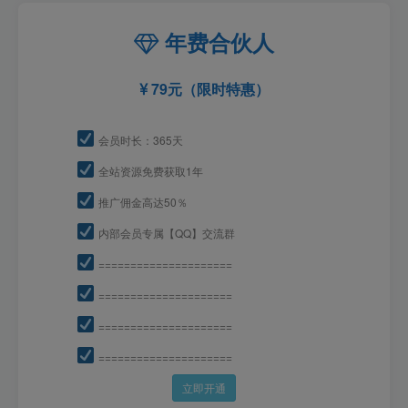
年费合伙人
79元（限时特惠）
会员时长：365天
全站资源免费获取1年
推广佣金高达50％
内部会员专属【QQ】交流群
=====================
=====================
=====================
=====================
立即开通