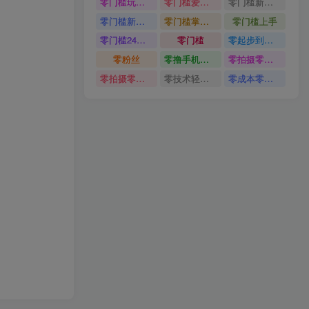
零门槛玩转伙伴计划与精选独家
零门槛爱奇艺变现冷门赛道
零门槛新手快速入门闲鱼电商日赚百元新手必看教程
零门槛新手快速入门闲鱼电商日赚百元
零门槛掌握汽车赛道变现玩法
零门槛上手
零门槛24小时无人值守被动创收项目
零门槛
零起步到独立实操
零粉丝
零撸手机项目
零拍摄零剪辑无需出镜AI批量产出原创视频打造个人IP
零拍摄零剪辑无需出镜
零技术轻松做
零成本零门槛边玩边赚钱的项目多种操作思路