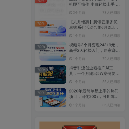
TOP2
机即可操作 小白轻松上手 长
期稳定 居家月入过万
2个月前
78人已阅读
【六月钜惠】腾讯云服务优
TOP3
惠购系列活动合集6月2日更
新
1个月前
58人已阅读
视频号3个月变现24319元，
TOP4
新手2天轻松入门，居家赚米
新思路！
1个月前
79人已阅读
抖音引流创业粉推广AI工
TOP5
具，一个月跑出5W案例复
盘，从0拆解完整流程
1个月前
55人已阅读
2026年最简单易上手的热门
TOP6
项目，日化300+，可矩阵操
作，无风控危险
1个月前
36人已阅读