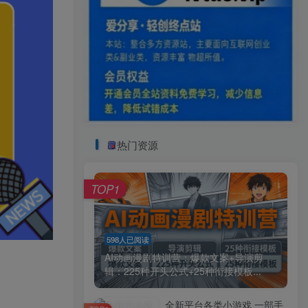
热门资源
TOP1
598人已阅读
AI动画漫剧特训营：爆款文案+导演剪
辑：225种开头公式+25种衔接模板...
全新平台各类小游戏 一部手