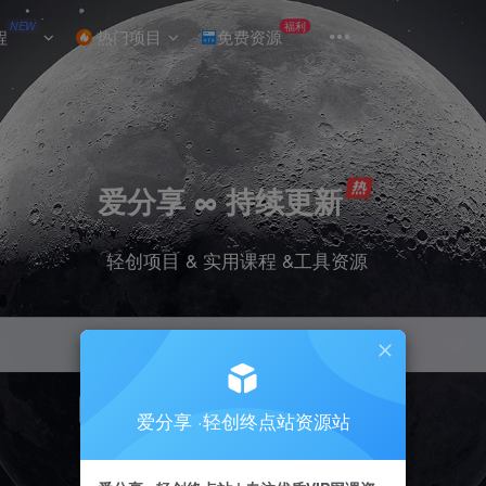
NEW
福利
程
热门项目
免费资源
爱分享 ∞ 持续更新
轻创项目 & 实用课程 &工具资源
引流
挂机
抖音
小红书
快手
电商
爱分享 ·轻创终点站资源站