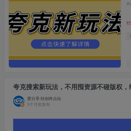
此
打
夸克搜索新玩法，不用囤资源不碰版权，纯
爱分享:轻创终点站
3个月前发布