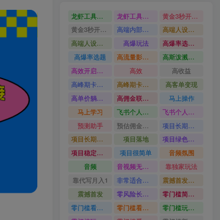
龙虾工具完整部署教学图文视频理财多赛道AI变现
龙虾工具完整部署教学
黄金3秒开头与标题海报玩法六大运营硬核技能高效变现
黄金3秒开头与标题海报玩法
高端内部魔灵召唤挂G打金
高端人设搭建积累客户信任图文剪辑谈单转化实操教学
高端人设搭建积累客户信任
高爆玩法
高爆率选题方法
高爆率选题
高流量影视片
高斯泼溅与游戏化交互课程
高效开启跨境賺钱新通道
高效
高收益
高峰期卡顿利润被抽干私域直播核心痛点解析
高峰期卡顿利润被抽干
高客单变现
高单价躺賺玩法
高佣金联盟课
马上操作
马上学习
飞书个人版100G注册教程无需额外扩容
飞书个人版100G注册教程
预测助手
预估佣金有2200
项目长期稳定宝妈上班族既能兼职增收
项目长期稳定
项目落地
项目绿色长久
项目稳定落地两年以上
项目很简单
音频氛围
音频
音视频无损切割剪辑神器
靠独家玩法
靠代写月入1
非常适合小白快速上手
震撼首发小白利用电脑做游戏搬砖
震撼首发
零风险长期做
零门槛简单易上手
零门槛看完就能上手只需一部手机轻松日收30
零门槛看完就能上手
零门槛玩转伙伴计划与精选独家单日稳定收益1k