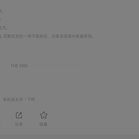
任。
！
无关。
利益 需要投资的一律不要相信，访客发现请向客服举报。
THE END
喜欢就支持一下吧
7
分享
收藏