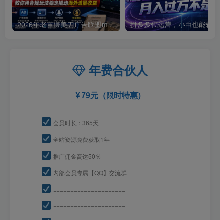
2026年老董賺美刀广告联盟mediabuy项目教学，避开新手90%的坑，教你用合规玩法稳定撬动海外流量收益
拼多
年费合伙人
79元（限时特惠）
会员时长：365天
全站资源免费获取1年
推广佣金高达50％
内部会员专属【QQ】交流群
=====================
=====================