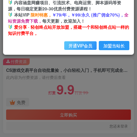
内容涵盖网赚项目、引流技术、电商运营、脚本源码等资
源，每日稳定更新20-30优质付费资源课程！
本站VIP
限时特惠，
￥79/年，￥99/永久 (推广佣金70%)，
全
站资源免费下载，
每天更新，欢迎加入！
爱分享 · 轻创终点站开放加盟，搭建一个和轻创终点站一样的
知识付费平台，
开通VIP会员
加盟当站长
首页
热门资源
正文
付费资源
CS游戏交易平台自动批量捡，小白轻松入门，手机即可完成全部操作，日入300+，轻松副业【揭秘】
此内容为付费资源，请付费后查看
9.9
99
打赏
打赏
免费
立即购买
您还未登录