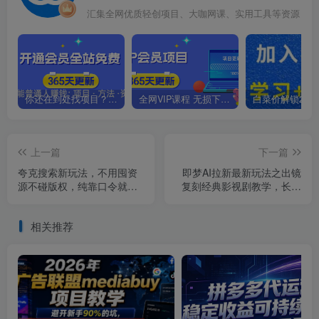
汇集全网优质轻创项目、大咖网课、实用工具等资源
你还在到处找项目？还在当韭菜？我靠卖项目一个月收入5万+，曾经我也是个失败者。
全网VIP课程 无损下载~.~
上一篇
下一篇
夸克搜索新玩法，不用囤资
即梦AI拉新最新玩法之出镜
源不碰版权，纯靠口令就能
复刻经典影视剧教学，长期
躺赚，有人做到1天7512
有流量，全流程教你复制收
益
相关推荐