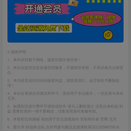
©
版权声明
1、本内容转载于网络，版权归原作者所有！
2、本站仅提供信息存储空间服务，不拥有所有权，不承担相关法律责
任。
3、本内容若侵犯到你的版权利益，请联系我们，会尽快给予删除处
理！
4、本站全资源仅供测试和学习，请勿用于非法操作，一切后果与本站
无关。
5、如遇到充值付费环节课程或软件 请马上删除退出 涉及自身权益/利
益 需要投资的一律不要相信，访客发现请向客服举报。
6、本教程仅供揭秘 请勿用于非法违规操作 否则和作者 官网 无关
6、爱分享·轻创终点站,合作对接与建议反馈请联系QQ:2238875818