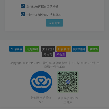
支持站长再招自己的站长
一比一复制全套方法包落地
立即开通
友链申请
-
免责声明
-
关于我们
-
广告合作
-
网站地图
-
爱微淘
-
爱淘宝
-
爱分享
-
Copyright © 2022-2026 ·
爱分享-轻创终点站-京 ICP备19001227号
由
腾讯云强力驱动
轻创终点站系统
轻创业项目知识
5.0
工具库