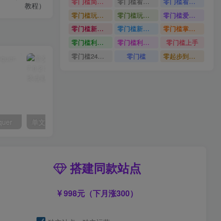
零门槛简单易上手
零门槛看完就能上手只需一部手机轻松日收30
零门槛看完就能上手
教程）
零门槛玩转伙伴计划与精选独家单日稳定收益1k
零门槛玩转伙伴计划与精选独家
零门槛爱奇艺变现冷门赛道
零门槛新手快速入门闲鱼电商日赚百元新手必看教程
零门槛新手快速入门闲鱼电商日赚百元
零门槛掌握汽车赛道变现玩法
零门槛利用AI只需几分钟轻松做出带货短视频
零门槛利用AI
零门槛上手
零门槛24小时无人值守被动创收项目
零门槛
零起步到独立实操
quer
单文件制作工具 7.0.2.3861_x86/x64
搭建同款站点
998元（下月涨300）