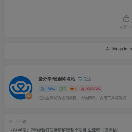
点赞
20
All things in 
爱分享:轻创终点站
关注
1.8W+
0
1
10838W+
汇集全网优质轻创项目、大咖网课、实用工具等资源
上一篇
（6448期）7年经验打假拆解解密整个项目 全流程（仅揭秘）