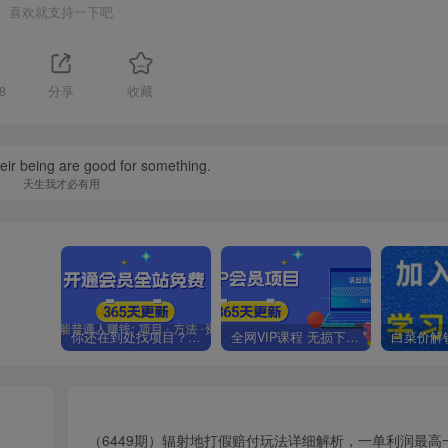
喜欢就支持一下吧
8
分享
收藏
their being are good for something.
天生我才必有用
你还在到处找项目？还在当韭菜？我靠卖项目一个月收入5万+，曾经我也是个失败者。
全网VIP课程 无损下载~.~
（6449期）辐射地打假赔付玩法详细解析，一单利润最高