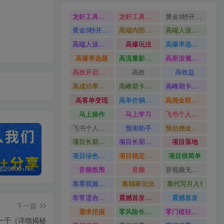
龙虾工具完整部署教学图文视频理财多赛道AI变现
龙虾工具完整部署教学
黄金3秒开头与标题海报玩法六大运营硬核技能高效变现
黄金3秒开头与标题海报玩法
高端内部魔灵召唤挂G打金
高端人设搭建积累客户信任图文剪辑谈单转化实操教学
高端人设搭建积累客户信任
高爆玩法
高爆率选题方法
高爆率选题
高流量影视片
高斯泼溅与游戏化交互课程
高效开启跨境賺钱新通道
高效
高收益
高成功率爆款全流程打法
高峰期卡顿利润被抽干私域直播核心痛点解析
高峰期卡顿利润被抽干
高客单变现
高单价躺賺玩法
高佣金联盟课
马上操作
马上学习
飞书个人版100G注册教程无需额外扩容
飞书个人版100G注册教程
预测助手
预估佣金有2200
项目长期稳定宝妈上班族既能兼职增收
项目长期稳定
项目落地
项目绿色长久
项目稳定落地两年以上
项目很简单
白菜价解锁20000+N个赚钱机会，加入轻创终点站会员，全站资源免费学习。
加盟轻创终点站，搭建同款项目资源站，实现日入2000+
【站长运营资料】无水印课程资源
音频氛围
音频
音视频无损切割剪辑神器
靠看视频就能在YouTube上賺到钱
靠独家玩法
靠代写月入1
非常适合小白快速上手
震撼首发小白利用电脑做游戏搬砖
震撼首发
下一篇
需求挖掘
零风险长期做
零门槛轻资产创业
一千（详细揭秘