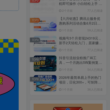
TOP2
机即可操作 小白轻松上手 长
期稳定 居家月入过万
2个月前
77人已阅读
【六月钜惠】腾讯云服务优
TOP3
惠购系列活动合集6月2日更
新
1个月前
59人已阅读
视频号3个月变现24319元，
TOP4
新手2天轻松入门，居家赚米
新思路！
1个月前
77人已阅读
抖音引流创业粉推广AI工
TOP5
具，一个月跑出5W案例复
盘，从0拆解完整流程
1个月前
54人已阅读
2026年最简单易上手的热门
TOP6
项目，日化300+，可矩阵操
作，无风控危险
1个月前
36人已阅读