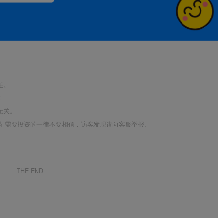
任。
！
无关。
利益 需要投资的一律不要相信，访客发现请向客服举报。
THE END