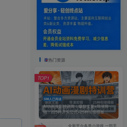
热门资源
TOP1
598人已阅读
AI动画漫剧特训营：爆款文案+导演剪
辑：225种开头公式+25种衔接模板...
全新平台各类小游戏 一部手