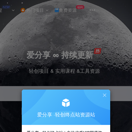
NEW
福利
程
热门项目
免费资源
爱分享 ∞ 持续更新
轻创项目 & 实用课程 &工具资源
引流
挂机
抖音
小红书
快手
电商
爱分享 ·轻创终点站资源站