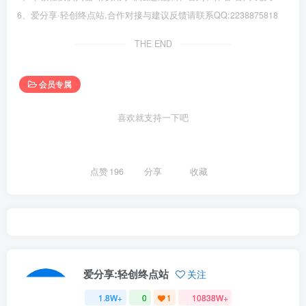
6、爱分享·轻创终点站,合作对接与建议反馈请联系QQ:2238875818
THE END
会员专属
喜欢就支持一下吧
点赞
196
分享
收藏
爱分享:轻创终点站
关注
1.8W+
0
1
10838W+