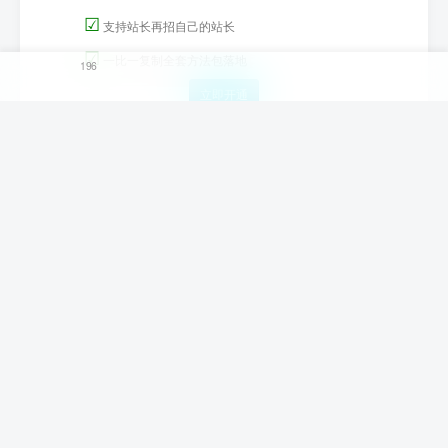
☑
支持站长再招自己的站长
☑
一比一复制全套方法包落地
196
立即开通
友链申请
-
免责声明
-
关于我们
-
广告合作
-
网站地图
-
爱微淘
-
爱淘宝
-
爱分享
-
Copyright © 2022-2026 ·
爱分享-轻创终点站-京 ICP备19001227号
由
腾讯云强力驱动
轻创终点站系统
轻创业项目知识
5.0
工具库