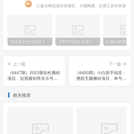
汇集全网优质轻创项目、大咖网课、实用工具等资源
你还在到处找项目？还在当韭菜？我靠卖项目一个月收入5万+，曾经我也是个失败者。
全网VIP课程 无损下载~.~
上一篇
下一篇
（6447期）2023最轻松搬砖
（6450期）小白新手福音：
项目，短视频矩阵音乐号流
携程无脑搬砖项目，单号操
量收益+卖货收益
作10分钟收益30+，可矩阵
可放大
相关推荐