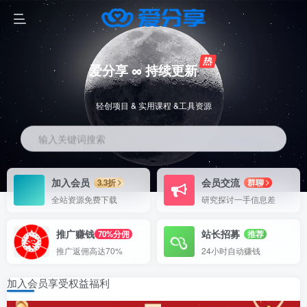
爱分享 ∞ 持续更新
轻创项目 & 实用课程 &工具资源
输入关键词搜索
加入会员
会员交流
3.3折
群聊
全站资源免费下载
研究探讨一手信息差
推广赚钱
站长招募
70%分佣
推荐
推广返佣高达70%
24小时自动赚钱
加入会员享受权益福利