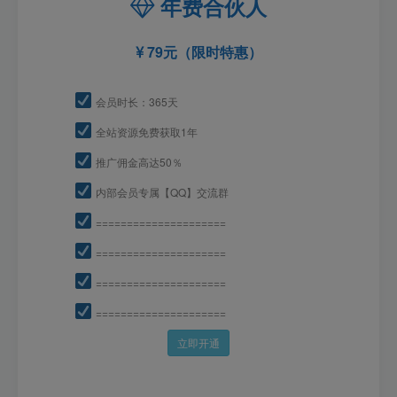
年费合伙人
79元（限时特惠）
会员时长：365天
全站资源免费获取1年
推广佣金高达50％
内部会员专属【QQ】交流群
=====================
=====================
=====================
=====================
立即开通