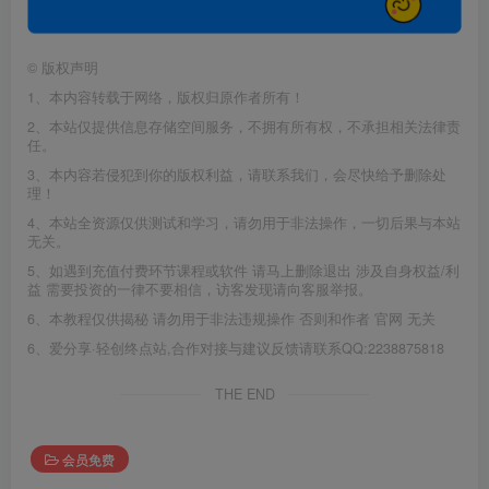
©
版权声明
1、本内容转载于网络，版权归原作者所有！
2、本站仅提供信息存储空间服务，不拥有所有权，不承担相关法律责
任。
3、本内容若侵犯到你的版权利益，请联系我们，会尽快给予删除处
理！
4、本站全资源仅供测试和学习，请勿用于非法操作，一切后果与本站
无关。
5、如遇到充值付费环节课程或软件 请马上删除退出 涉及自身权益/利
益 需要投资的一律不要相信，访客发现请向客服举报。
6、本教程仅供揭秘 请勿用于非法违规操作 否则和作者 官网 无关
6、爱分享·轻创终点站,合作对接与建议反馈请联系QQ:2238875818
THE END
会员免费