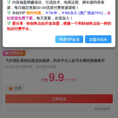
内容涵盖网赚项目、引流技术、电商运营、脚本源码等资
源，每日稳定更新20-30优质付费资源课程！
本站VIP
限时特惠，
￥79/年，￥99/永久 (推广佣金70%)，
全
站资源免费下载，
每天更新，欢迎加入！
爱分享 · 轻创终点站开放加盟，搭建一个和轻创终点站一样的
知识付费平台，
开通VIP会员
加盟当站长
首页
创业课程
会员免费
正文
付费阅读
飞升团队课程自然流实操课，抖音半无人起号主播间搭建教学
此内容为付费阅读，请付费后查看
9.9
99
打赏
打赏
免费
立即购买
您还未登录