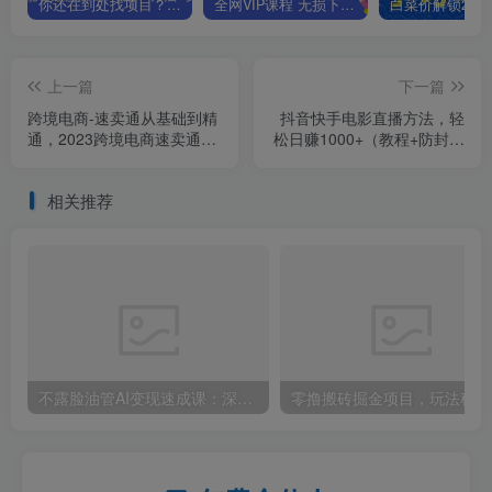
你还在到处找项目？还在当韭菜？我靠卖项目一个月收入5万+，曾经我也是个失败者。
全网VIP课程 无损下载~.~
上一篇
下一篇
跨境电商-速卖通从基础到精
抖音快手电影直播方法，轻
通，2023跨境电商速卖通运
松日赚1000+（教程+防封技
营全流程
巧+工具）
相关推荐
不露脸油管AI变现速成课：深挖高CPM盈利领域，零出镜打造YouTube稳定收益账号
零撸