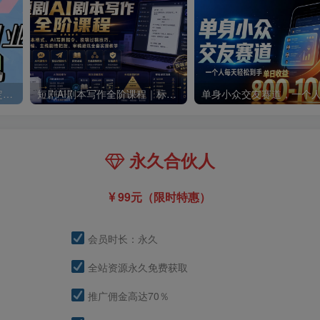
零撸搬砖掘金项目，玩法稳定普通人可落地的长期副业，月收益轻松10000+
短剧AI剧本写作全阶课程｜标准剧本格式、AI写剧指令、投稿过稿技巧、网文改编、主线剧情把控、审稿避坑全套实操教学
永久合伙人
99元（限时特惠）
会员时长：永久
全站资源永久免费获取
推广佣金高达70％