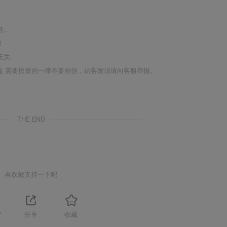
任。
！
无关。
利益 需要投资的一律不要相信，访客发现请向客服举报。
THE END
喜欢就支持一下吧
7
分享
收藏