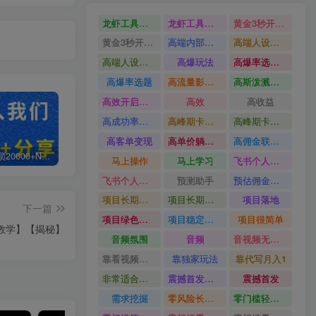
龙虾工具完整部署教学图文视频理财多赛道AI变现
龙虾工具完整部署教学
黄金3秒开头与标题海报玩法六大运营硬核技能高效变现
黄金3秒开头与标题海报玩法
高端内部魔灵召唤挂G打金
高端人设搭建积累客户信任图文剪辑谈单转化实操教学
高端人设搭建积累客户信任
高爆玩法
高爆率选题方法
高爆率选题
高流量影视片
高斯泼溅与游戏化交互课程
高效开启跨境賺钱新通道
高效
高收益
高成功率爆款全流程打法
高峰期卡顿利润被抽干私域直播核心痛点解析
高峰期卡顿利润被抽干
高客单变现
高单价躺賺玩法
高佣金联盟课
白菜价解锁20000+N个赚钱机会，加入轻创终点站会员，全站资源免费学习。
加盟轻创终点站，搭建同款项目资源站，实现日入2000+
【站长运营资料】无水印课程资源
马上操作
马上学习
飞书个人版100G注册教程无需额外扩容
飞书个人版100G注册教程
预测助手
预估佣金有2200
项目长期稳定宝妈上班族既能兼职增收
项目长期稳定
项目落地
下一篇
项目绿色长久
项目稳定落地两年以上
项目很简单
教学】【揭秘】
音频氛围
音频
音视频无损切割剪辑神器
靠看视频就能在YouTube上賺到钱
靠独家玩法
靠代写月入1
非常适合小白快速上手
震撼首发小白利用电脑做游戏搬砖
震撼首发
需求挖掘
零风险长期做
零门槛轻资产创业