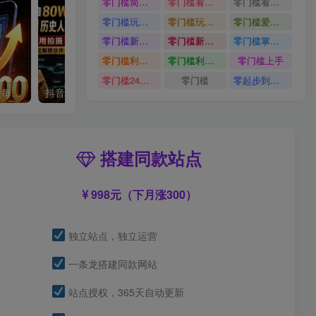
零门槛简单易上手
零门槛看完就能上手只需一部手机轻松日收30
零门槛看完就能上手
零门槛玩转伙伴计划与精选独家单日稳定收益1k
零门槛玩转伙伴计划与精选独家
零门槛爱奇艺变现冷门赛道
零门槛新手快速入门闲鱼电商日赚百元新手必看教程
零门槛新手快速入门闲鱼电商日赚百元
零门槛掌握汽车赛道变现玩法
零门槛利用AI只需几分钟轻松做出带货短视频
零门槛利用AI
零门槛上手
零门槛24小时无人值守被动创收项目
零门槛
零起步到独立实操
单身小众交友赛道，一个人每天轻松到手1000+，落地快、见效稳【揭秘】
抖音80W粉丝博主的AI历史人物生平VLOG教学，不用拍摄不用露脸，AI帮你搞定，轻松解锁伙伴计划+精选收益
搭建同款站点
998元（下月涨300）
独立站点，独立运营
一条龙搭建同款网站
站点授权，365天自动更新