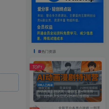
热门资源
TOP1
598人已阅读
AI动画漫剧特训营：爆款文案+导演剪
辑：225种开头公式+25种衔接模板...
全新平台各类小游戏 一部手