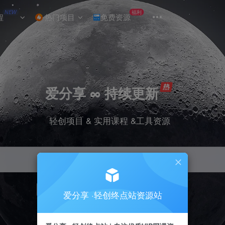
NEW
福利
程
热门项目
免费资源
爱分享 ∞ 持续更新
轻创项目 & 实用课程 &工具资源
引流
挂机
抖音
小红书
快手
电商
爱分享 ·轻创终点站资源站