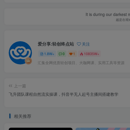
It is during our darkest
越是在艰
爱分享:轻创终点站
关注
1.8W+
0
1
10835W+
汇集全网优质轻创项目、大咖网课、实用工具等资源
上一篇
飞升团队课程自然流实操课，抖音半无人起号主播间搭建教学
相关推荐