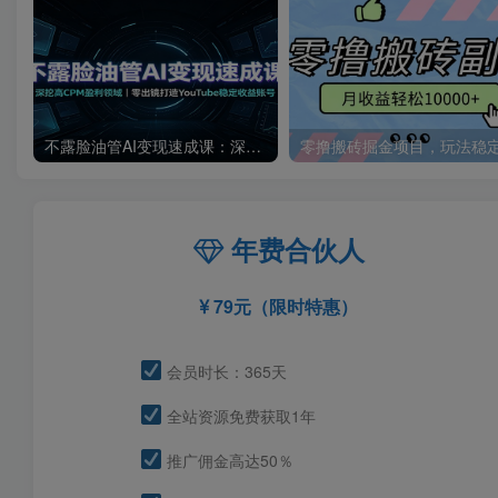
不露脸油管AI变现速成课：深挖高CPM盈利领域，零出镜打造YouTube稳定收益账号
年费合伙人
79元（限时特惠）
会员时长：365天
全站资源免费获取1年
推广佣金高达50％