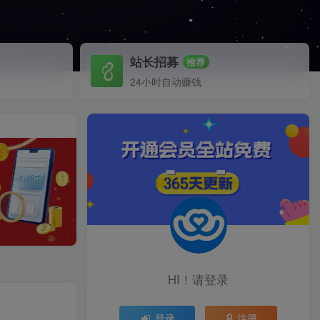
站长招募
推荐
24小时自动赚钱
HI！请登录
登录
注册