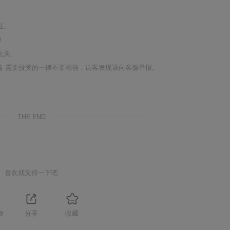
任。
！
无关。
利益 需要投资的一律不要相信，访客发现请向客服举报。
THE END
喜欢就支持一下吧
9
分享
收藏