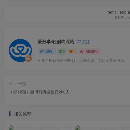
pencil and 
拿起笔，
爱分享:轻创终点站
关注
1.8W+
0
1
10838W+
汇集全网优质轻创项目、大咖网课、实用工具等资源
上一篇
（6712期）微博引流微信日200人
相关推荐