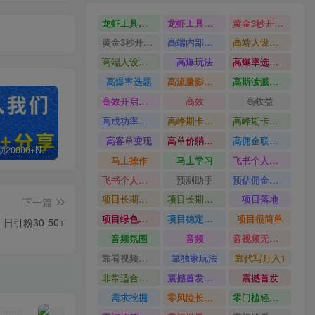
龙虾工具完整部署教学图文视频理财多赛道AI变现
龙虾工具完整部署教学
黄金3秒开头与标题海报玩法六大运营硬核技能高效变现
黄金3秒开头与标题海报玩法
高端内部魔灵召唤挂G打金
高端人设搭建积累客户信任图文剪辑谈单转化实操教学
高端人设搭建积累客户信任
高爆玩法
高爆率选题方法
高爆率选题
高流量影视片
高斯泼溅与游戏化交互课程
高效开启跨境賺钱新通道
高效
高收益
高成功率爆款全流程打法
高峰期卡顿利润被抽干私域直播核心痛点解析
高峰期卡顿利润被抽干
高客单变现
高单价躺賺玩法
高佣金联盟课
白菜价解锁20000+N个赚钱机会，加入轻创终点站会员，全站资源免费学习。
加盟轻创终点站，搭建同款项目资源站，实现日入2000+
【站长运营资料】无水印课程资源
马上操作
马上学习
飞书个人版100G注册教程无需额外扩容
飞书个人版100G注册教程
预测助手
预估佣金有2200
项目长期稳定宝妈上班族既能兼职增收
项目长期稳定
项目落地
下一篇
项目绿色长久
项目稳定落地两年以上
项目很简单
引粉30-50+
音频氛围
音频
音视频无损切割剪辑神器
靠看视频就能在YouTube上賺到钱
靠独家玩法
靠代写月入1
非常适合小白快速上手
震撼首发小白利用电脑做游戏搬砖
震撼首发
需求挖掘
零风险长期做
零门槛轻资产创业