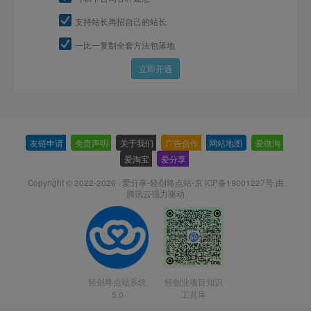
支持站长再招自己的站长
一比一复制全套方法包落地
立即开通
友链申请
-
免责声明
-
关于我们
-
广告合作
-
网站地图
-
爱微淘
-
爱淘宝
-
爱分享
-
Copyright © 2022-2026 ·
爱分享-轻创终点站-京 ICP备19001227号
由
腾讯云强力驱动
轻创终点站系统
轻创业项目知识
5.0
工具库