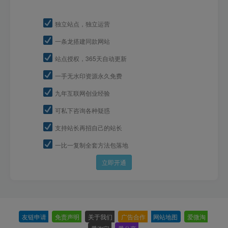
独立站点，独立运营
一条龙搭建同款网站
站点授权，365天自动更新
一手无水印资源永久免费
九年互联网创业经验
可私下咨询各种疑惑
支持站长再招自己的站长
一比一复制全套方法包落地
立即开通
友链申请
-
免责声明
-
关于我们
-
广告合作
-
网站地图
-
爱微淘
-