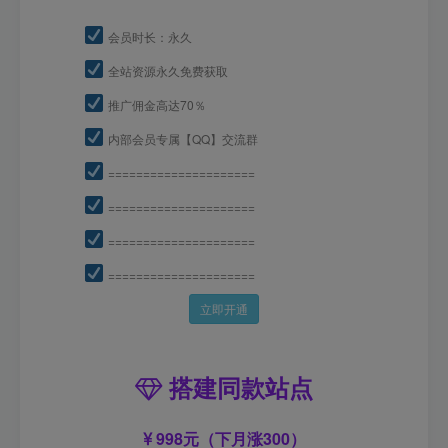
会员时长：永久
全站资源永久免费获取
推广佣金高达70％
内部会员专属【QQ】交流群
=====================
=====================
=====================
=====================
立即开通
搭建同款站点
998元（下月涨300）