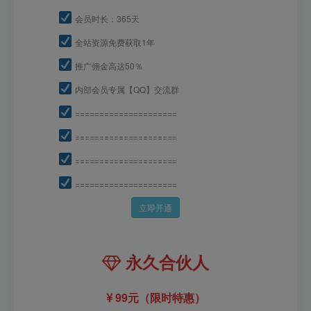
会员时长：365天
全站资源免费获取1年
推广佣金高达50％
内部会员专属【QQ】交流群
=====================
=====================
=====================
=====================
立即开通
永久合伙人
99元（限时特惠）