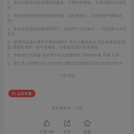
2、本站仅提供信息存储空间服务，不拥有所有权，不承担相关法律责
任。
3、本内容若侵犯到你的版权利益，请联系我们，会尽快给予删除处
理！
4、本站全资源仅供测试和学习，请勿用于非法操作，一切后果与本站
无关。
5、如遇到充值付费环节课程或软件 请马上删除退出 涉及自身权益/利
益 需要投资的一律不要相信，访客发现请向客服举报。
6、本教程仅供揭秘 请勿用于非法违规操作 否则和作者 官网 无关
6、爱分享·轻创终点站,合作对接与建议反馈请联系QQ:2238875818
THE END
会员专属
喜欢就支持一下吧
点赞
168
分享
收藏