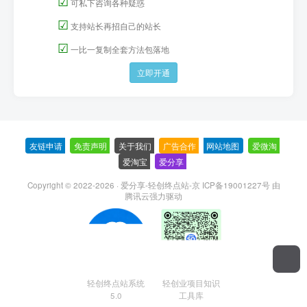
☑
可私下咨询各种疑惑
☑
支持站长再招自己的站长
☑
一比一复制全套方法包落地
立即开通
友链申请
-
免责声明
-
关于我们
-
广告合作
-
网站地图
-
爱微淘
-
爱淘宝
-
爱分享
-
Copyright © 2022-2026 ·
爱分享-轻创终点站-京 ICP备19001227号
由
腾讯云强力驱动
轻创终点站系统
轻创业项目知识
5.0
工具库