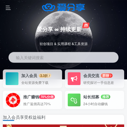
爱分享 ∞ 持续更新
轻创项目 & 实用课程 &工具资源
输入关键词搜索
加入会员
会员交流
3.3折
群聊
全站资源免费下载
研究探讨一手信息差
推广赚钱
站长招募
70%分佣
推荐
推广返佣高达70%
24小时自动赚钱
加入会员享受权益福利