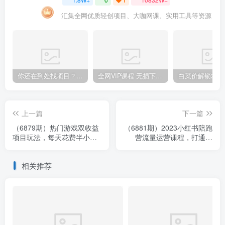
汇集全网优质轻创项目、大咖网课、实用工具等资源
你还在到处找项目？还在当韭菜？我靠卖项目一个月收入5万+，曾经我也是个失败者。
全网VIP课程 无损下载~.~
上一篇
下一篇
（6879期）热门游戏双收益
（6881期）2023小红书陪跑
项目玩法，每天花费半小
营流量运营课程，打通流
时，实操一天500多（教程
量，快速起号（26节课）
+素材）
相关推荐