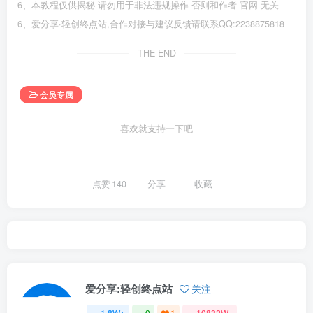
6、本教程仅供揭秘 请勿用于非法违规操作 否则和作者 官网 无关
6、爱分享·轻创终点站,合作对接与建议反馈请联系QQ:2238875818
THE END
会员专属
喜欢就支持一下吧
点赞
140
分享
收藏
爱分享:轻创终点站
关注
1.8W+
0
1
10832W+