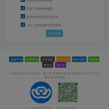
九年互联网创业经验
可私下咨询各种疑惑
支持站长再招自己的站长
一比一复制全套方法包落地
立即开通
友链申请
-
免责声明
-
关于我们
-
广告合作
-
网站地图
-
爱微淘
-
爱淘宝
-
爱分享
-
Copyright © 2022-2026 ·
爱分享-轻创终点站-京 ICP备19001227号
由
腾讯云强力驱动
轻创终点站系统
轻创业项目知识