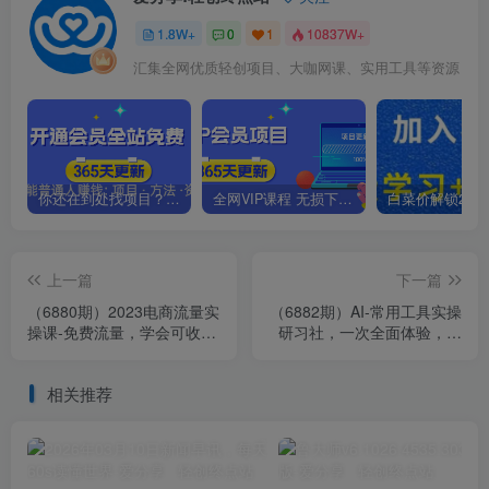
1.8W+
0
1
10837W+
汇集全网优质轻创项目、大咖网课、实用工具等资源
你还在到处找项目？还在当韭菜？我靠卖项目一个月收入5万+，曾经我也是个失败者。
全网VIP课程 无损下载~.~
上一篇
下一篇
（6880期）2023电商流量实
（6882期）AI-常用工具实操
操课-免费流量，学会可收获
研习社，一次全面体验，助
正确打开免费流量的技巧和
你掌握AI技术
方法
相关推荐