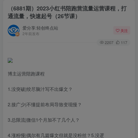
（6881期）2023小红书陪跑营流量运营课程，打
通流量，快速起号（26节课）
爱分享:轻创终点站
关注
2年前发布
2207
117
博主运营陪跑课程
1.没突破|绞尽脑汁写不出爆文？
2.接广少|不懂提前布局导致变现慢？
3.总限流|微信1个月加不了几个人？
4.涨粉慢|偶尔有几篇爆文但就是没粉丝？5.没逻